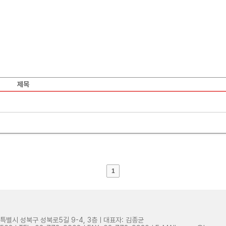
제목
1
별시 성북구 성북로5길 9-4, 3층ㅣ대표자: 김종균